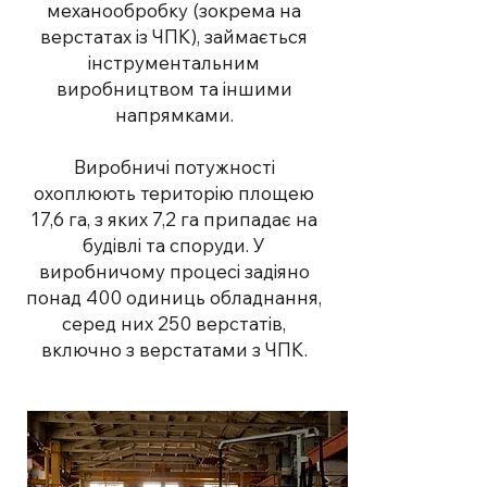
механообробку (зокрема на
верстатах із ЧПК), займається
інструментальним
виробництвом та іншими
напрямками.
Виробничі потужності
охоплюють територію площею
17,6 га, з яких 7,2 га припадає на
будівлі та споруди. У
виробничому процесі задіяно
понад 400 одиниць обладнання,
серед них 250 верстатів,
включно з верстатами з ЧПК.