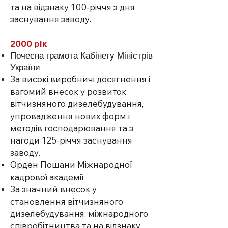
та на відзнаку 100-річчя з дня
заснування заводу.
2000 рік
Почесна грамота Кабінету Міністрів
України
За високі виробничі досягнення і
вагомий внесок у розвиток
вітчизняного дизелебудування,
упровадження нових форм і
методів господарювання та з
нагоди 125-річчя заснування
заводу.
Орден Пошани Міжнародної
кадрової академії
За значний внесок у
становлення вітчизняного
дизелебудування, міжнародного
співробітництва та на відзнаку