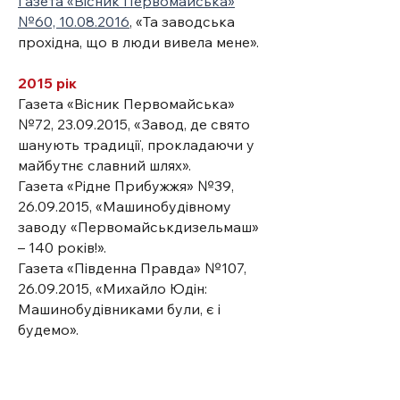
Газета «Вісник Первомайська»
№60, 10.08.2016
, «Та заводська
прохідна, що в люди вивела мене».
2015 рік
Газета «Вісник Первомайська»
№72, 23.09.2015, «Завод, де свято
шанують традиції, прокладаючи у
майбутнє славний шлях».
Газета «Рідне Прибужжя» №39,
26.09.2015, «Машинобудівному
заводу «Первомайськдизельмаш»
– 140 років!».
Газета «Південна Правда» №107,
26.09.2015, «Михайло Юдін:
Машинобудівниками були, є і
будемо».
Книга «Ювіляри України», Київ,
2015, «140 років ОДО
«Первомайськдизельмаш».