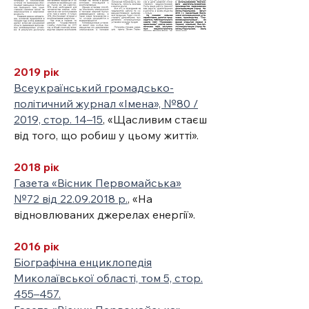
2019 рік
Всеукраїнський громадсько-
політичний журнал «Імена», №80 /
2019, стор. 14–15
,
«Щасливим стаєш
від того, що робиш у цьому житті».
2018 рік
Газета «Вісник Первомайська»
№72 від 22.09.2018 р.
, «На
відновлюваних джерелах енергії».
2016 рік
Біографічна енциклопедія
Миколаївської області, том 5, стор.
455–457.