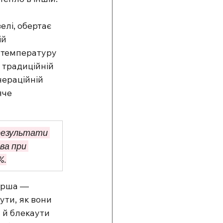
елі, обертає 
й 
ь температуру 
 традиційній 
нераційній 
яче 
результати 
ва при 
%.
ерша — 
ти, як вони 
 й блекаути 