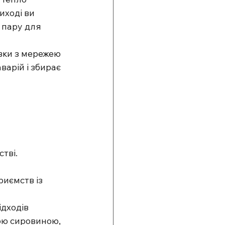
ході ви 
 пару для 
вки з мережею 
арій і збирає 
тві. 
риємств із 
ідходів 
ою сировиною, 