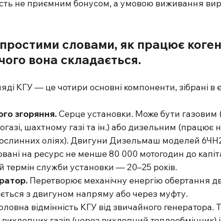
сть не приємним бонусом, а умовою виживання ви
простими словами, як працює коген
 чого вона складається.
ими словами, як працює когенераційна установка
ді КГУ — це чотири основні компоненти, зібрані в 
го згоряння. 
Серце установки. Може бути газовим 
іогазі, шахтному газі та ін.) або дизельним (працює
 рослинних оліях). Двигуни Дизельмаш моделей 6ЧН2
вані на ресурс не менше 80 000 мотогодин до капіт
 термін служби установки — 20–25 років.
ратор. 
Перетворює механічну енергію обертання дв
ується з двигуном напряму або через муфту.
оловна відмінність КГУ від звичайного генератора. Т
 вихлопних газів (через вихлопний теплообмінник) і