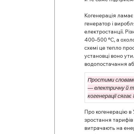
Когенерація ламає 
генератор і виробл
електростанції. Рі
400–500 °C, а охол
схемі це тепло про
установці воно ути
водопостачання або
Простими словами
— електричну й т
когенерації сягає
Про когенерацію в 
зростання тарифів 
витрачають на енер