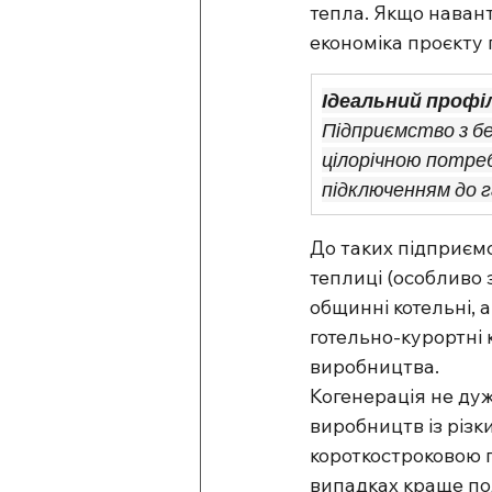
тепла. Якщо наван
економіка проєкту 
Ідеальний профі
Підприємство з бе
цілорічною потреб
підключенням до г
До таких підприєм
теплиці (особливо 
общинні котельні, 
готельно-курортні 
виробництва.
Когенерація не дуже
виробництв із різк
короткостроковою п
випадках краще по