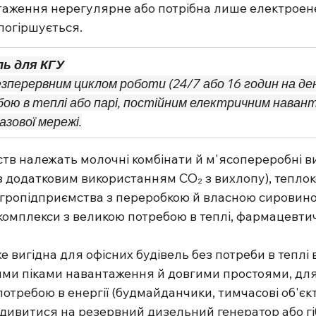
таження нерегулярне або потрібна лише електроен
погіршується.
ль для КГУ
зперервним циклом роботи (24/7 або 16 годин на ден
ою в теплі або парі, постійним електричним навант
азової мережі.
ств належать молочні комбінати й м'ясопереробні в
з додатковим використанням СО₂ з вихлопу), тепло
агропідприємства з переробкою й власною сировиною
комплекси з великою потребою в теплі, фармацевтичн
 вигідна для офісних будівель без потреби в теплі в
ими піками навантаження й довгими простоями, для о
отребою в енергії (будмайданчики, тимчасові об'єкти
дивитися на резервний дизельний генератор або гі