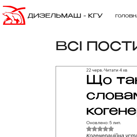
ДИЗЕЛЬМАШ - КГУ
ГОЛОВН
ВСІ ПОСТ
22 черв.
Читати 4 хв
Що та
слова
когене
Оновлено:
5 лип.
Оцінка: NaN з 5 зір
Когенераційна уста