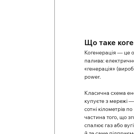
Що таке коге
Когенерація — це о
палива: електричної
«генерація» (вироб
power.
Класична схема ен
купуєте з мережі —
сотні кілометрів п
частина того, що зг
спалює газ або вуг
й те саме підприємс