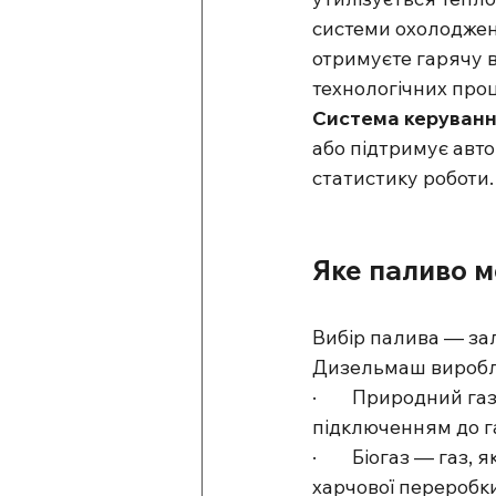
системи охолодженн
отримуєте гарячу в
технологічних проц
Система керування
або підтримує авто
статистику роботи.
Яке паливо 
Вибір палива — зал
Дизельмаш виробля
·        Природний 
підключенням до га
·        Біогаз — га
харчової переробк