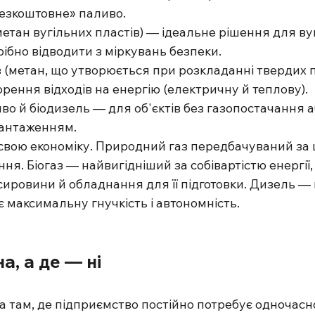
безкоштовне» паливо.
з (метан вугільних пластів) — ідеальне рішення для ву
трібно відводити з міркувань безпеки.
 (метан, що утворюється при розкладанні твердих 
орення відходів на енергію (електричну й теплову).
аливо й біодизель — для об'єктів без газопостачання а
антаженням.
свою економіку. Природний газ передбачуваний за ц
ня. Біогаз — найвигідніший за собівартістю енергії,
сировини й обладнання для її підготовки. Дизель —
є максимальну гнучкість і автономність.
а, а де — ні
а там, де підприємство постійно потребує одночасн