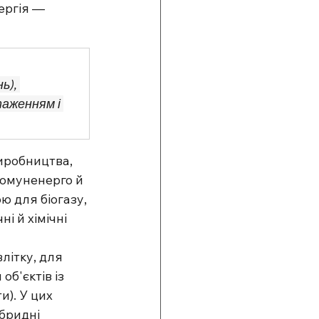
ергія — 
ь), 
аженням і 
иробництва, 
комуненерго й 
 для біогазу, 
і й хімічні 
літку, для 
б'єктів із 
). У цих 
бридні 