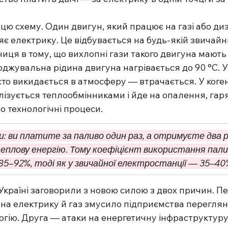
цю схему. Один двигун, який працює на газі або диз
яє електрику. Це відбувається на будь-якій звичайні
зниця в тому, що вихлопні гази такого двигуна мают
оджувальна рідина двигуна нагрівається до 90 °C. У
сто викидається в атмосферу — втрачається. У коге
лізується теплообмінниками і йде на опалення, гар
 технологічні процеси.
: ви платите за паливо один раз, а отримуєте два 
еплову енергію. Тому коефіцієнт використання пали
 85–92%, тоді як у звичайної електростанції — 35–40
Україні заговорили з новою силою з двох причин. П
на електрику й газ змусило підприємства перегляну
гію. Друга — атаки на енергетичну інфраструктуру