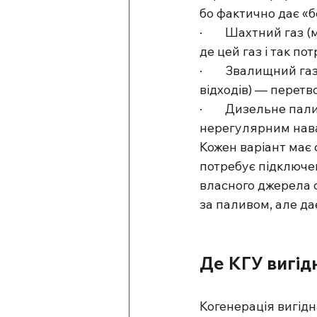
бо фактично дає «
·        Шахтний га
де цей газ і так по
·        
Звалищний газ
відходів) — перетв
·        Дизельне п
нерегулярним нав
Кожен варіант має 
потребує підключен
власного джерела 
за паливом, але да
Де КГУ вигідн
Когенерація вигідн