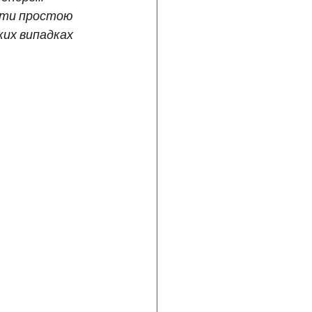
оти простою 
ких випадках 