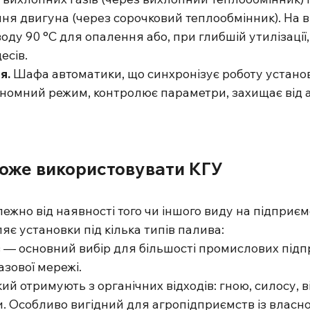
я двигуна (через сорочковий теплообмінник). На ви
оду 90 °C для опалення або, при глибшій утилізації,
есів.
. 
Шафа автоматики, що синхронізує роботу устано
номний режим, контролює параметри, захищає від ав
може використовувати КГУ
ежно від наявності того чи іншого виду на підприємс
є установки під кілька типів палива:
газ — основний вибір для більшості промислових підп
зової мережі. 
з, який отримують з органічних відходів: гною, силосу, в
и. Особливо вигідний для агропідприємств із власн