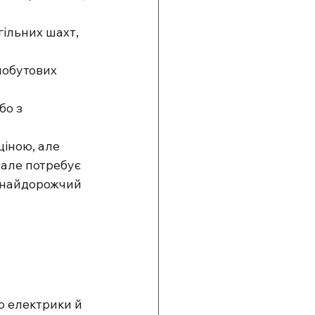
гільних шахт, 
побутових 
бо з 
іною, але 
 але потребує 
 найдорожчий 
о електрики й 