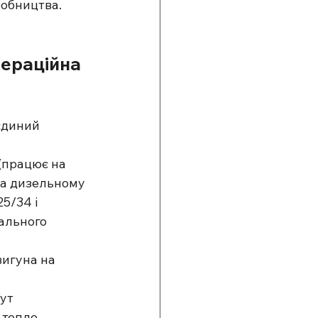
робництва.
ераційна 
єдиний 
(працює на 
 на дизельному 
5/34 і 
ального 
игуна на 
ут 
 тепло 