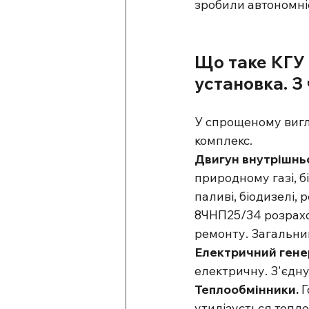
зробили автономні
Що таке КГУ 
установка. З
Що таке КГУ прост
У спрощеному вигля
комплекс.
Двигун внутрішньо
природному газі, б
паливі, біодизелі,
8ЧНП25/34 розрахо
ремонту. Загальний
Електричний гене
електричну. З'єдн
Теплообмінники. 
Г
утилізується тепло