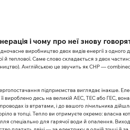
нерація і чому про неї знову говоря
дночасне виробництво двох видів енергії з одного 
 й теплової. Саме слово складається з двох частин: «
ництво). Англійською це звучить як CHP — combined
ергопостачання підприємства виглядає інакше. Еле
 її вироблено десь на великій АЕС, ТЕС або ГЕС, вон
о проводах із втратами, і до вашого лічильника дійш
оріло в топці. Тепло ви отримуєте окремо: власна кот
ілля спеціально для гарячої води й опалення. Виход
тво платить двічі — за електрику в одній точці й за 