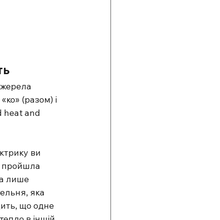
ть
джерела 
ко» (разом) і 
 heat and 
ктрику ви 
а пройшла 
ла лише 
ельня, яка 
ить, що одне 
тепло в іншій.