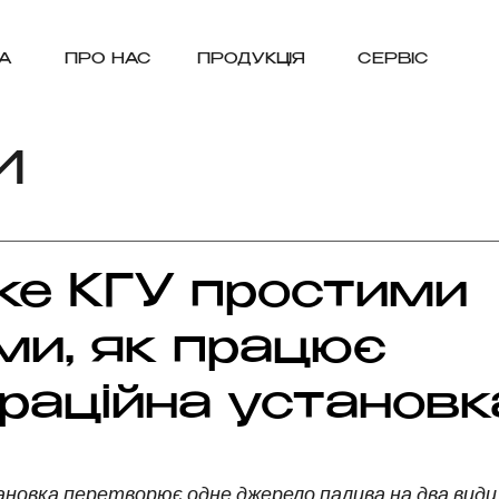
А
ПРО НАС
ПРОДУКЦІЯ
СЕРВІС
И
ке КГУ простими
ми, як працює
раційна установк
ок.
новка перетворює одне джерело палива на два види е