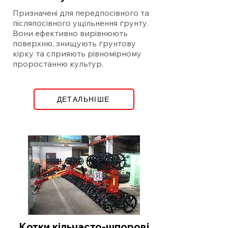
Призначені для передпосівного та
післяпосівного ущільнення ґрунту.
Вони ефективно вирівнюють
поверхню, знищують ґрунтову
кірку та сприяють рівномірному
проростанню культур.
ДЕТАЛЬНІШЕ
Котки кільчасто-шпорові